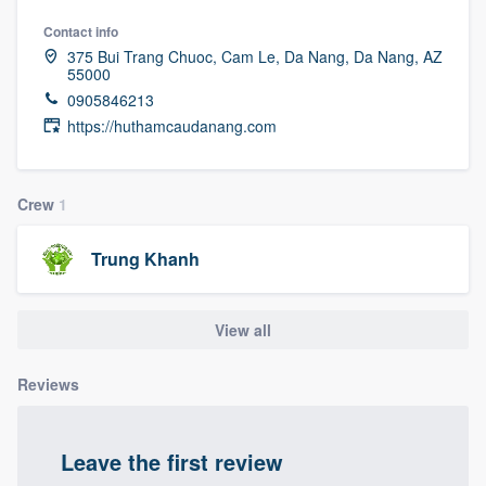
community of quality
Contact info
375 Bui Trang Chuoc, Cam Le, Da Nang, Da Nang, AZ
55000
0905846213
Get started
https://huthamcaudanang.com
Fill out this form, or call us at
(888) 355-
9223
. We'll answer your questions, show
Crew
1
you a demo, and get you started.
Trung Khanh
Pricing
Our flat-rate pricing gives you the ability
View all
to survey who you want, when you want,
Reviews
without having to worry about overages.
Leave the first review